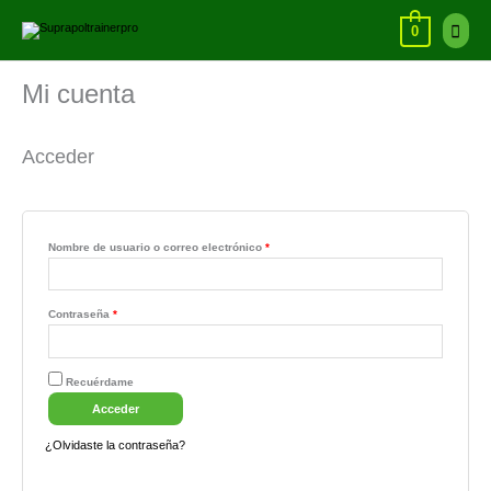
Ir
Ir
Menú
al
arriba
0
contenido
princi
Mi cuenta
Acceder
Nombre de usuario o correo electrónico
*
Contraseña
*
Recuérdame
Acceder
¿Olvidaste la contraseña?