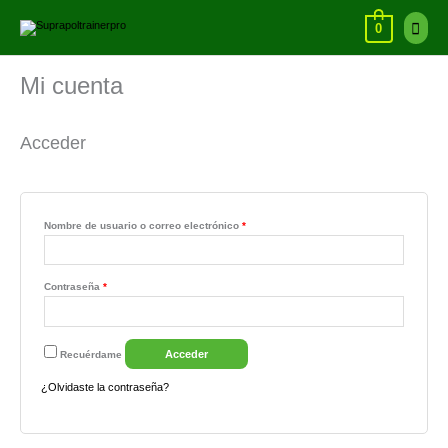
Ir
Menú
al
0
contenido
princi
Mi cuenta
Acceder
Nombre de usuario o correo electrónico
*
Contraseña
*
Acceder
Recuérdame
¿Olvidaste la contraseña?