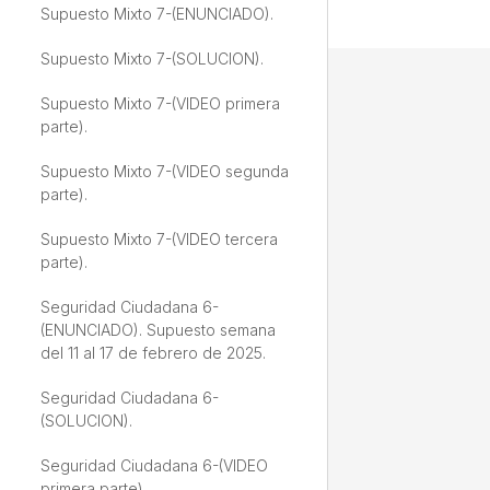
Supuesto Mixto 7-(ENUNCIADO).
Supuesto Mixto 6-(VIDEO segunda
parte).
Supuesto Mixto 7-(SOLUCION).
Supuesto Mixto 6-(VIDEO tercera
Supuesto Mixto 7-(VIDEO primera
parte).
parte).
Supuesto Mixto 6-(VIDEO cuarta
Supuesto Mixto 7-(VIDEO segunda
parte).
parte).
Policia Administrativa 5-
Supuesto Mixto 7-(VIDEO tercera
(ENUNCIADO).
parte).
Policia Administrativa 5-
Seguridad Ciudadana 6-
(SOLUCION).
(ENUNCIADO). Supuesto semana
del 11 al 17 de febrero de 2025.
Policia Administrativa 5-(VIDEO
primera parte).
Seguridad Ciudadana 6-
(SOLUCION).
Policia Administrativa 5-(VIDEO
segunda parte).
Seguridad Ciudadana 6-(VIDEO
primera parte).