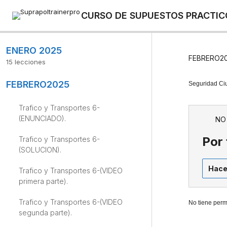
CURSO DE SUPUESTOS PRACTIC
ENERO 2025
FEBRERO2
15 lecciones
Trafico y Transportes 5-
FEBRERO2025
(SOLUCION).
Seguridad Ci
Trafico y Transportes 5-(VIDEO
Trafico y Transportes 6-
primera parte).
(ENUNCIADO).
NO
Trafico y Transportes 5-(VIDEO
Por 
Trafico y Transportes 6-
segunda parte).
(SOLUCION).
Supuesto Mixto 6-(ENUNCIADO).
Hace
Trafico y Transportes 6-(VIDEO
primera parte).
Supuesto Mixto 6-(SOLUCION).
Trafico y Transportes 6-(VIDEO
No tiene perm
Supuesto Mixto 6-(VIDEO primera
segunda parte).
parte).