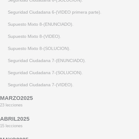
Seguridad Ciudadana 6-(SOLUCION).
Seguridad Ciudadana 2-(VIDEO tercera parte).
Policia Administrativa 5-(VIDEO primera parte).
Supuesto Mixto 2-(SOLUCION).
Seguridad Ciudadana 4-(ENUNCIADO). Supuesto semana del 17 al
Seguridad Ciudadana 6-(VIDEO primera parte).
Policia Administrativa 5-(VIDEO segunda parte).
Supuesto Mixto 2-(VIDEO).
Seguridad Ciudadana 4-(SOLUCION).
Supuesto Mixto 8-(ENUNCIADO).
Seguridad Ciudadana 5-(ENUNCIADO). Supuesto semana del 21 al
Supuesto Mixto 8-(VIDEO).
Seguridad Ciudadana 5-(SOLUCION).
Supuesto Mixto 8-(SOLUCION).
Seguridad Ciudadana 7-(ENUNCIADO).
Seguridad Ciudadana 7-(SOLUCION).
Seguridad Ciudadana 7-(VIDEO).
MARZO2025
23 lecciones
Trafico y Transportes 7-(ENUNCIADO).
ABRIL2025
Trafico y Transportes 7-(SOLUCION).
15 lecciones
Supuesto Mixto 11-(ENUNCIADO).
Trafico y Transportes 7-(VIDEO primera parte).