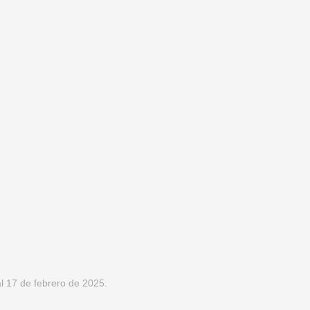
l 25 de noviembre de 2024.
 17 de febrero de 2025.