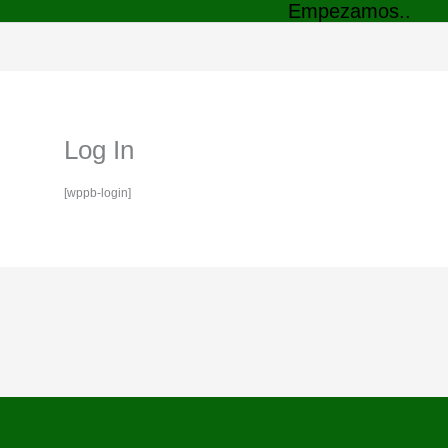
Empezamos..
Log In
[wppb-login]