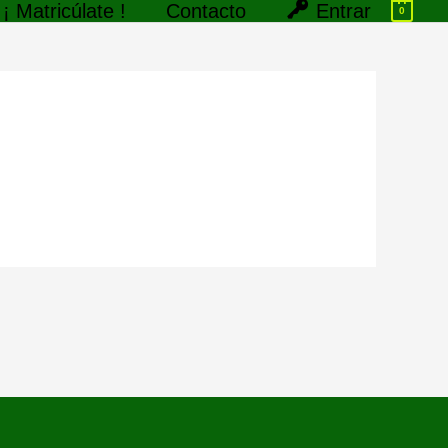
Entrar
¡ Matricúlate !
Contacto
0