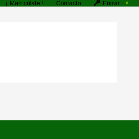
Entrar
¡ Matricúlate !
Contacto
0