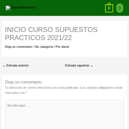
Ir
Ir
Menú
al
arriba
0
contenido
princi
INICIO CURSO SUPUESTOS
PRACTICOS 2021/22
Deja un comentario
/
Sin categoría
/ Por
david
←
Entrada anterior
Entrada siguiente
→
Deja un comentario
Tu dirección de correo electrónico no será publicada.
Los campos obligatorios están
marcados con
*
Escribe
aquí...