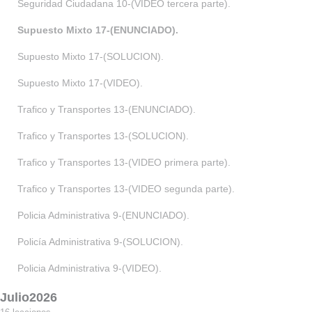
Seguridad Ciudadana 10-(VIDEO tercera parte).
Ir
arriba
Supuesto Mixto 17-(ENUNCIADO).
Supuesto Mixto 17-(SOLUCION).
JUNIO2026
Supuesto Mixto 17-(VIDEO).
Supuesto Mixto 17-(ENUNCIADO).
Trafico y Transportes 13-(ENUNCIADO).
Trafico y Transportes 13-(SOLUCION).
Trafico y Transportes 13-(VIDEO primera parte).
Trafico y Transportes 13-(VIDEO segunda parte).
Policia Administrativa 9-(ENUNCIADO).
Policía Administrativa 9-(SOLUCION).
No tienes acceso a esta lección
Por favor, inscríbete o accede para acceder al contenido del curso.
Hacer el curso
Policia Administrativa 9-(VIDEO).
Acceder
Julio2026