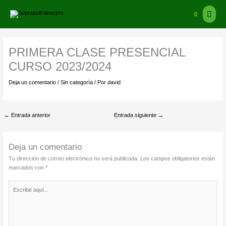
Ir
Ir
Men
al
arriba
0
contenido
princ
PRIMERA CLASE PRESENCIAL
CURSO 2023/2024
Deja un comentario
/
Sin categoría
/ Por
david
←
Entrada anterior
Entrada siguiente
→
Deja un comentario
Tu dirección de correo electrónico no será publicada.
Los campos obligatorios están
marcados con
*
Escribe
aquí...