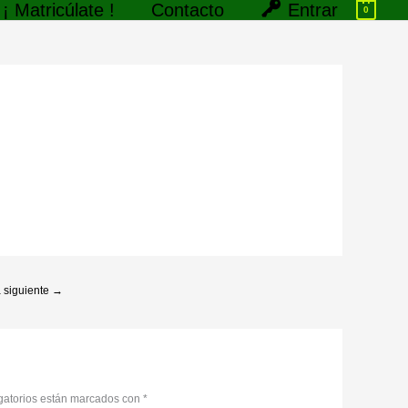
Entrar
¡ Matricúlate !
Contacto
0
 siguiente
→
gatorios están marcados con
*