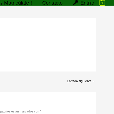
Entrar
¡ Matricúlate !
Contacto
0
Entrada siguiente
→
gatorios están marcados con
*