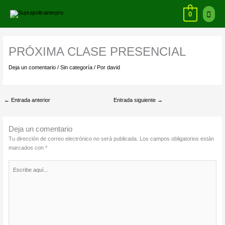
Ir
Menú
al
0
contenido
princi
PRÓXIMA CLASE PRESENCIAL
Deja un comentario
/
Sin categoría
/ Por
david
←
Entrada anterior
Entrada siguiente
→
Deja un comentario
Tu dirección de correo electrónico no será publicada.
Los campos obligatorios están
marcados con
*
Escribe
aquí...