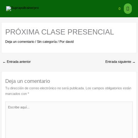
Ir
Ir
Men
al
arriba
0
contenido
princ
PRÓXIMA CLASE PRESENCIAL
Deja un comentario
/
Sin categoría
/ Por
david
←
Entrada anterior
Entrada siguiente
→
Deja un comentario
Tu dirección de correo electrónico no será publicada.
Los campos obligatorios están
marcados con
*
Escribe
aquí...