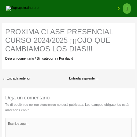
Ir
Ir
Men
al
arriba
0
contenido
princ
PROXIMA CLASE PRESENCIAL
CURSO 2024/2025 ¡¡¡OJO QUE
CAMBIAMOS LOS DIAS!!!
Deja un comentario
/
Sin categoría
/ Por
david
←
Entrada anterior
Entrada siguiente
→
Deja un comentario
Tu dirección de correo electrónico no será publicada.
Los campos obligatorios están
marcados con
*
Escribe
aquí...