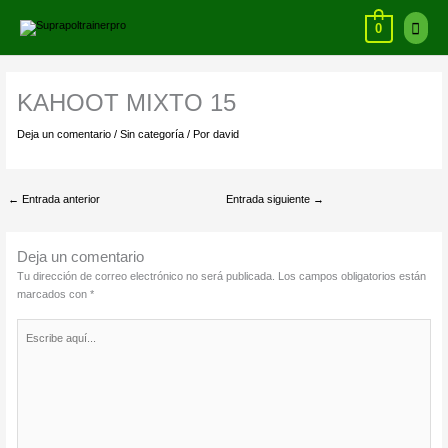
Ir
Ir
Menú
al
arriba
0
contenido
princi
KAHOOT MIXTO 15
Deja un comentario
/
Sin categoría
/ Por
david
←
Entrada anterior
Entrada siguiente
→
Deja un comentario
Tu dirección de correo electrónico no será publicada.
Los campos obligatorios están
marcados con
*
Escribe
aquí...