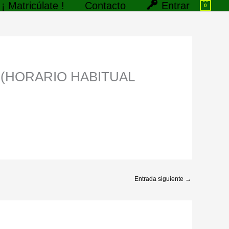
Entrar
¡ Matricúlate !
Contacto
0
 (HORARIO HABITUAL
Entrada siguiente
→