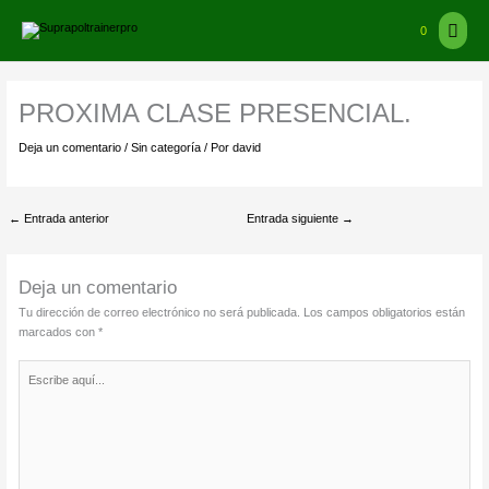
Ir
Men
al
0
contenido
princ
PROXIMA CLASE PRESENCIAL.
Deja un comentario
/
Sin categoría
/ Por
david
←
Entrada anterior
Entrada siguiente
→
Deja un comentario
Tu dirección de correo electrónico no será publicada.
Los campos obligatorios están
marcados con
*
Escribe
aquí...