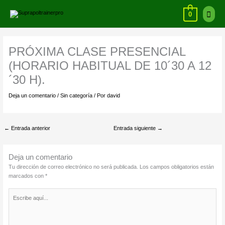
Ir
Ir
Menú
al
arriba
0
contenido
princi
PRÓXIMA CLASE PRESENCIAL
(HORARIO HABITUAL DE 10´30 A 12
´30 H).
Deja un comentario
/
Sin categoría
/ Por
david
←
Entrada anterior
Entrada siguiente
→
Deja un comentario
Tu dirección de correo electrónico no será publicada.
Los campos obligatorios están
marcados con
*
Escribe
aquí...